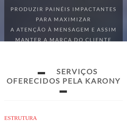
PRODUZIR PAINÉIS IMPACTANTES
PARA MAXIMIZAR
A ATENÇÃO À MENSAGEM E ASSIM
MANTER A MARCA DO CLIENTE
SEMPRE EM
EVIDÊNCIA
▬
SERVIÇOS
OFERECIDOS PELA KARONY
SERVIÇOS
▬
CONTATO
ESTRUTURA