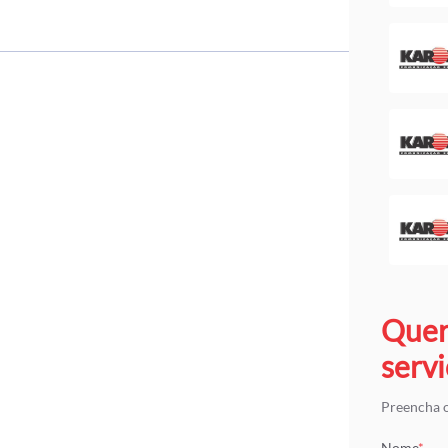
Quer
servi
Preencha o
Nome
*