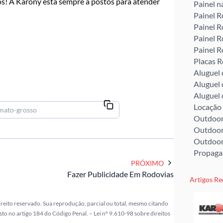
os! A Karony está sempre a postos para atender
Painel n
Painel R
Painel R
Painel R
Painel R
Placas R
Aluguel
Aluguel
Aluguel
Locação
Outdoor
Outdoor
Outdoor
Propaga
PRÓXIMO
Fazer Publicidade Em Rodovias
Artigos Re
ireito reservado. Sua reprodução, parcial ou total, mesmo citando
visto no artigo 184 do Código Penal. –
Lei n° 9.610-98 sobre direitos