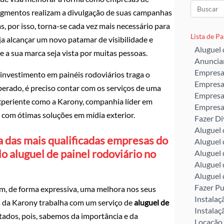
egmentos realizam a divulgação de suas campanhas
as, por isso, torna-se cada vez mais necessário para
Lista de P
a alcançar um novo patamar de visibilidade e
Aluguel 
e a sua marca seja vista por muitas pessoas.
Anuncia
Empresa
 investimento em painéis rodoviários traga o
Empresa
perado, é preciso contar com os serviços de uma
Empresa
periente como a Karony, companhia líder em
Empresa 
 com ótimas soluções em mídia exterior.
Fazer D
Aluguel
a das mais qualificadas empresas do
Aluguel 
o aluguel de painel rodoviário no
Aluguel 
Aluguel 
Aluguel 
Fazer Pu
m, de forma expressiva, uma melhora nos seus
Instala
is da Karony trabalha com um serviço de
aluguel de
Instalaç
tados, pois, sabemos da importância e da
Locação