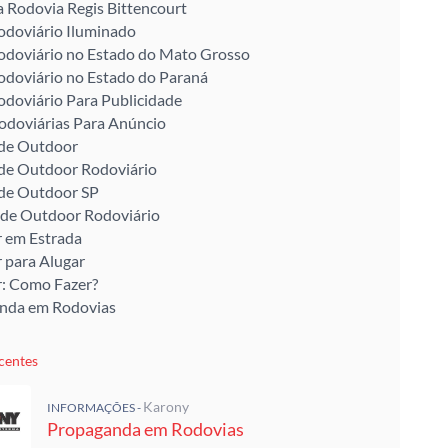
a Rodovia Regis Bittencourt
odoviário Iluminado
odoviário no Estado do Mato Grosso
odoviário no Estado do Paraná
odoviário Para Publicidade
odoviárias Para Anúncio
 de Outdoor
 de Outdoor Rodoviário
 de Outdoor SP
 de Outdoor Rodoviário
 em Estrada
 para Alugar
: Como Fazer?
nda em Rodovias
centes
Karony
INFORMAÇÕES -
Propaganda em Rodovias