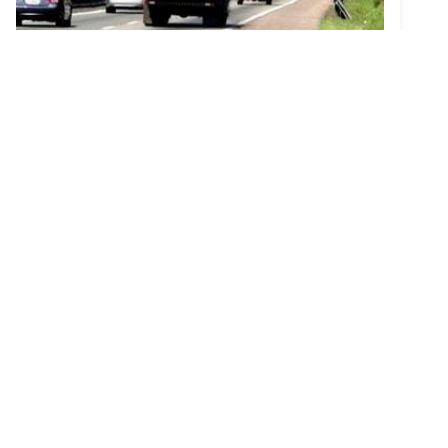
Painel na Rodovia Castelo Branco
Criado em 05/06/2026
OBRE A KARONY
oduzir painéis impactantes para maximizar, a atenção à mensagem
assim manter a marca do cliente sempre em evidência.
EDES SOCIAIS
f