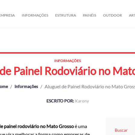
EMPRESA
INFORMAÇÕES
ESTRUTURA
PAINÉIS
OUTDOOR
AR
INFORMAÇÕES
 de Painel Rodoviário no Mat
/
/
Aluguel de Painel Rodoviário no Mato Gros
ome
Informações
ESCRITO POR:
Karony
de painel rodoviário no Mato Grosso
é uma
Buscar
que visa melhorar a forma como empresas de