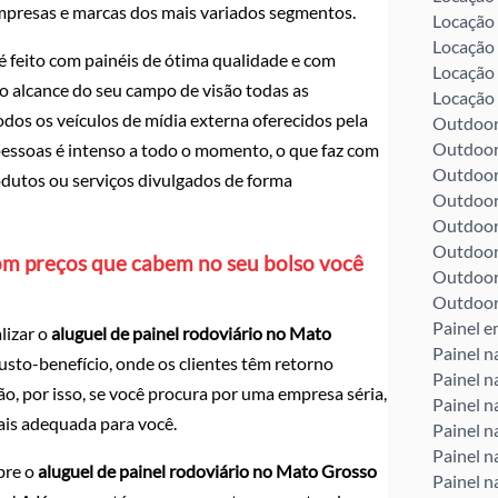
mpresas e marcas dos mais variados segmentos.
Locação 
Locação 
 feito com painéis de ótima qualidade e com
Locação 
o alcance do seu campo de visão todas as
Locação 
dos os veículos de mídia externa oferecidos pela
Outdoor 
Outdoor
pessoas é intenso a todo o momento, o que faz com
Outdoor
dutos ou serviços divulgados de forma
Outdoor
Outdoor
Outdoor
om preços que cabem no seu bolso você
Outdoor
Outdoor
Painel e
lizar o
aluguel de painel rodoviário no Mato
Painel n
custo-benefício, onde os clientes têm retorno
Painel 
o, por isso, se você procura por uma empresa séria,
Painel n
mais adequada para você.
Painel n
Painel n
bre o
aluguel de painel rodoviário no Mato Grosso
Painel n