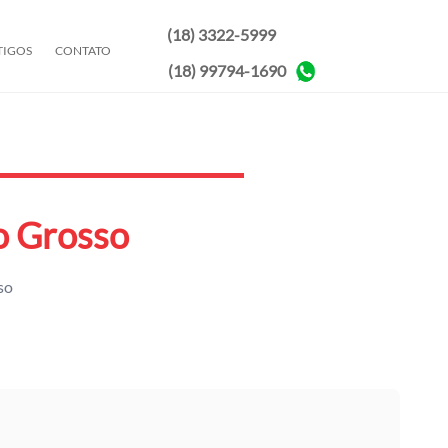
(18) 3322-5999
TIGOS
CONTATO
(18) 99794-1690
o Grosso
so