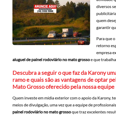
diversos s
publicitári
quem desej
garantir qu
Para que o
retorno es
empresa ex
aluguel de painel rodoviário no mato grosso
e que trabalha
Descubra a seguir o que faz da Karony um
ramo e quais são as vantagens de optar pel
Mato Grosso oferecido pela nossa equipe
Quem investe em mídia exterior com o apoio da Karony, te
meios de divulgação, uma vez que a equipe de profissiona
painel rodoviário no mato grosso
que traz excelentes resul