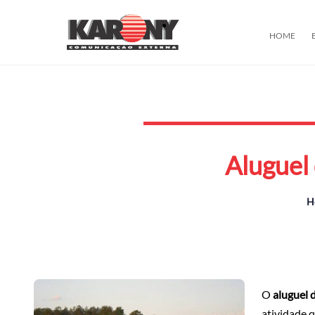
HOME
Aluguel
H
O
aluguel 
atividade 