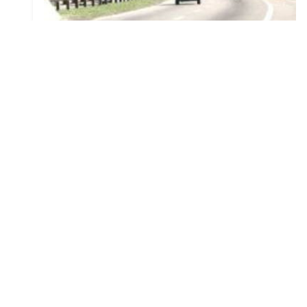
Outdoor na Rodovia Presidente Dutra
Criado em 05/06/2026
NAVEGAÇÃO
CONTATO
Home
(18) 3322-5999
Empresa
(18) 99794-1690
Informações
karony@karony.com.br
Estrutura
Painéis
Outdoor