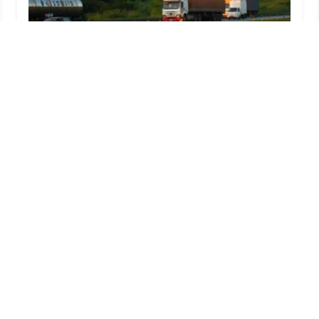
Locação de Outdoor em Rodovias
Criado em 05/06/2026
LOCALIZAÇÃO
S
Karony - Comunicação Externa
Pr
e 
Rua Piratininga, 1130
R
Vila Rodrigues
Assis/SP - CEP: 19807-210