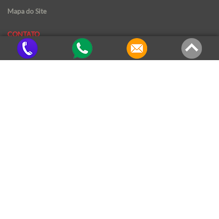
Mapa do Site
CONTATO
(18) 3322-5999
(18) 99794-1690
karony@karony.com.br
LOCALIZAÇÃO
Karony - Comunicação Externa
Rua Piratininga, 1130
Vila Rodrigues
Assis/SP - CEP: 19807-210
SOBRE A KARONY
Produzir painéis impactantes para maximizar, a atenção à mensagem e assim
manter a marca do cliente sempre em evidência.