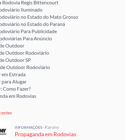
a Rodovia Regis Bittencourt
odoviário Iluminado
odoviário no Estado do Mato Grosso
odoviário no Estado do Paraná
odoviário Para Publicidade
odoviárias Para Anúncio
 de Outdoor
 de Outdoor Rodoviário
 de Outdoor SP
 de Outdoor Rodoviário
 em Estrada
 para Alugar
: Como Fazer?
nda em Rodovias
centes
Karony
INFORMAÇÕES -
Propaganda em Rodovias