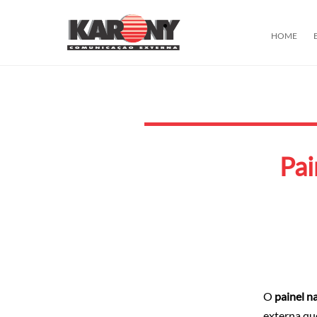
HOME
Pai
O
painel n
externa qu