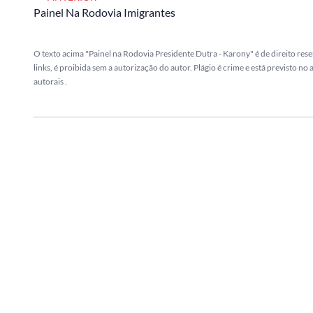
Painel Na Rodovia Imigrantes
O texto acima "Painel na Rodovia Presidente Dutra - Karony" é de direito res
links, é proibida sem a autorização do autor. Plágio é crime e está previsto no
autorais
.