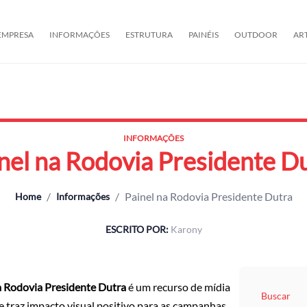
EMPRESA
INFORMAÇÕES
ESTRUTURA
PAINÉIS
OUTDOOR
AR
INFORMAÇÕES
nel na Rodovia Presidente D
/
/
Painel na Rodovia Presidente Dutra
Home
Informações
ESCRITO POR:
Karony
a Rodovia Presidente Dutra
é um recurso de mídia
Buscar
e traz impacto visual positivo para as campanhas