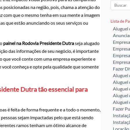
as posicionadas na região, pois, chama a atenção do
faz com que o mesmo tenha em sua mente a imagem
Lista de P
as que estão anunciando os seus serviços ou
Aluguel 
Anuncia
Empresa
 o
painel na Rodovia Presidente Dutra
seja alugado
Empresa
bição das informações de seu negócio, é importante
Empresa
io que você conte com uma empresa experiente e
Empresa 
ue você conheça e opte pela qualidade que somente
Fazer D
Aluguel
Aluguel 
sidente Dutra tão essencial para
Aluguel 
Aluguel 
Aluguel 
Fazer Pu
as é feita de forma frequente e a todo o momento,
Instala
 pessoas sejam impactadas pelo que está sendo
Instalaç
diferentes ramos tenham um ótimo alcance de
Locação