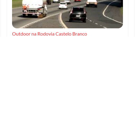
Outdoor na Rodovia Castelo Branco
Criado em 05/06/2026
LOCALIZAÇÃO
S
Karony - Comunicação Externa
Pr
e 
Rua Piratininga, 1130
R
Vila Rodrigues