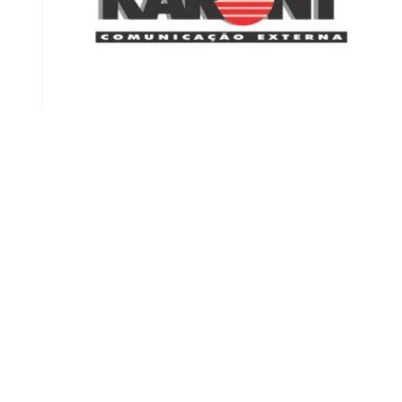
Aluguel de Outdoor SP
Criado em 05/06/2026
NAVEGAÇÃO
CONTATO
Home
(18) 3322-5999
Empresa
(18) 99794-1690
Informações
karony@karony.com.br