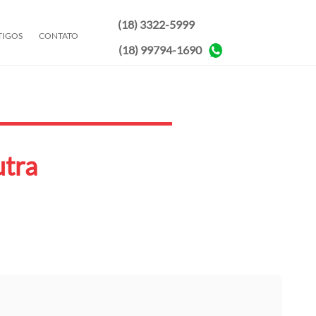
(18) 3322-5999
TIGOS
CONTATO
(18) 99794-1690
utra