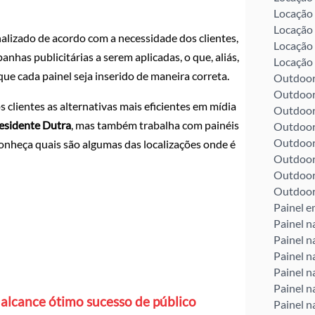
Locação 
Locação 
alizado de acordo com a necessidade dos clientes,
Locação 
has publicitárias a serem aplicadas, o que, aliás,
Locação 
que cada painel seja inserido de maneira correta.
Outdoor 
Outdoor
clientes as alternativas mais eficientes em mídia
Outdoor
residente Dutra
, mas também trabalha com painéis
Outdoor
Outdoor
onheça quais são algumas das localizações onde é
Outdoor
Outdoor
Outdoor
Painel e
Painel n
Painel 
Painel n
Painel n
Painel n
 alcance ótimo sucesso de público
Painel n