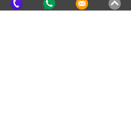
(18) 3322-5999
(18) 99794-1690
karony@karony.com.br
LOCALIZAÇÃO
Karony - Comunicação Externa
Rua Piratininga, 1130
Vila Rodrigues
Assis/SP - CEP: 19807-210
SOBRE A KARONY
Produzir painéis impactantes para maximizar, a atenção à mensagem e assim
manter a marca do cliente sempre em evidência.
REDES SOCIAIS