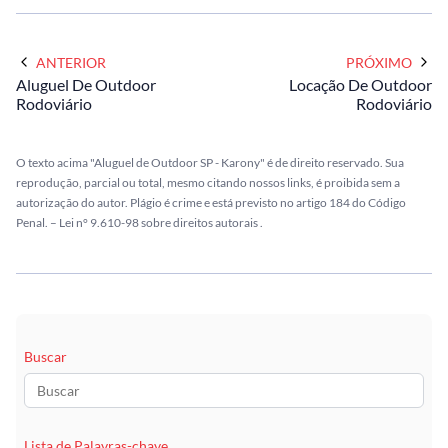
ANTERIOR
PRÓXIMO
Aluguel De Outdoor
Locação De Outdoor
Rodoviário
Rodoviário
O texto acima "Aluguel de Outdoor SP - Karony" é de direito reservado. Sua
reprodução, parcial ou total, mesmo citando nossos links, é proibida sem a
autorização do autor. Plágio é crime e está previsto no artigo 184 do Código
Penal. –
Lei n° 9.610-98 sobre direitos autorais
.
Buscar
Lista de Palavras-chave